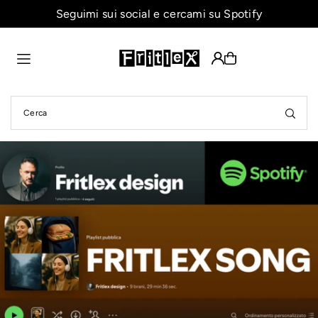
Seguimi sui social e cercami su Spotify
Translation missing: it.accessibility.skip_to_text